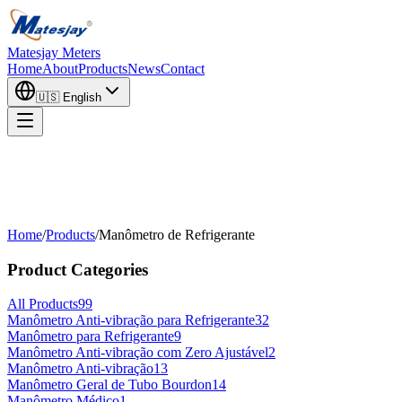
Matesjay Meters
Home
About
Products
News
Contact
🇺🇸
English
Home
/
Products
/
Manômetro de Refrigerante
Product Categories
All Products
99
Manômetro Anti-vibração para Refrigerante
32
Manômetro para Refrigerante
9
Manômetro Anti-vibração com Zero Ajustável
2
Manômetro Anti-vibração
13
Manômetro Geral de Tubo Bourdon
14
Manômetro Médico
1