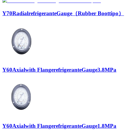
Y70RadialrefrigeranteGauge（Rubber Boottipo）
Y60Axialwith FlangerefrigeranteGauge3.8MPa
Y60Axialwith FlangerefrigeranteGauge1.8MPa