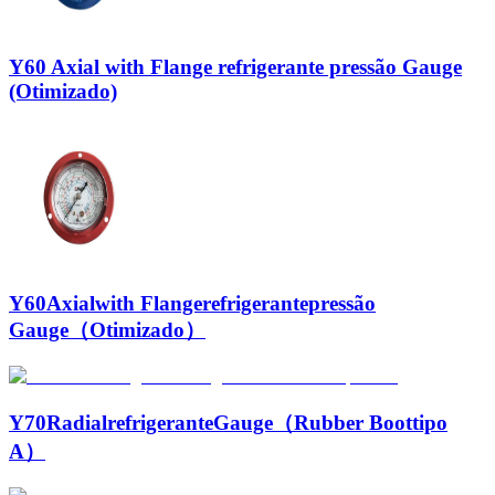
Y60 Axial with Flange refrigerante pressão Gauge
(Otimizado)
Y60Axialwith Flangerefrigerantepressão
Gauge（Otimizado）
Y70RadialrefrigeranteGauge（Rubber Boottipo
A）