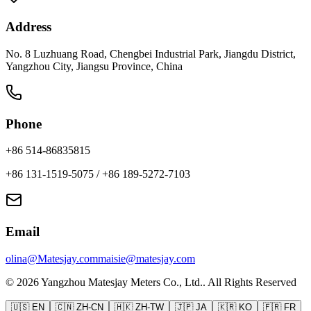
Address
No. 8 Luzhuang Road, Chengbei Industrial Park, Jiangdu District,
Yangzhou City, Jiangsu Province, China
Phone
+86 514-86835815
+86 131-1519-5075
/
+86 189-5272-7103
Email
olina@Matesjay.com
maisie@matesjay.com
©
2026
Yangzhou Matesjay Meters Co., Ltd.
.
All Rights Reserved
🇺🇸
EN
🇨🇳
ZH-CN
🇭🇰
ZH-TW
🇯🇵
JA
🇰🇷
KO
🇫🇷
FR