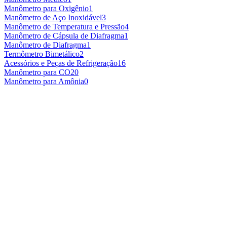
Manômetro para Oxigênio
1
Manômetro de Aço Inoxidável
3
Manômetro de Temperatura e Pressão
4
Manômetro de Cápsula de Diafragma
1
Manômetro de Diafragma
1
Termômetro Bimetálico
2
Acessórios e Peças de Refrigeração
16
Manômetro para CO2
0
Manômetro para Amônia
0