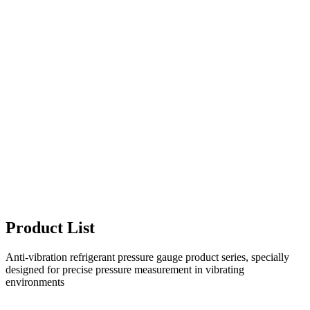
Product List
Anti-vibration refrigerant pressure gauge product series, specially
designed for precise pressure measurement in vibrating
environments