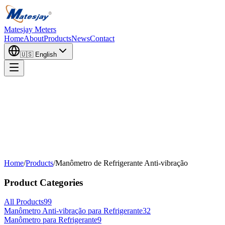
Matesjay Meters
Home
About
Products
News
Contact
🇺🇸
English
Home
/
Products
/
Manômetro de Refrigerante Anti-vibração
Product Categories
All Products
99
Manômetro Anti-vibração para Refrigerante
32
Manômetro para Refrigerante
9