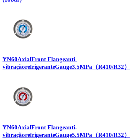
YN60AxialFront Flangeanti-
vibraçãorefrigeranteGauge3.5MPa（R410/R32）
YN60AxialFront Flangeanti-
vibraçãorefrigeranteGauge5.5MPa（R410/R32）