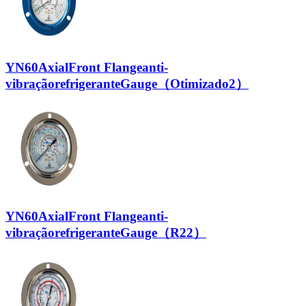
YN60AxialFront Flangeanti-
vibraçãorefrigeranteGauge（Otimizado2）
YN60AxialFront Flangeanti-
vibraçãorefrigeranteGauge（R22）