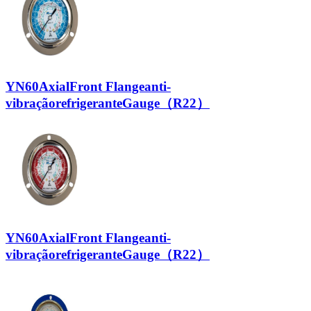
YN60AxialFront Flangeanti-
vibraçãorefrigeranteGauge（R22）
YN60AxialFront Flangeanti-
vibraçãorefrigeranteGauge（R22）