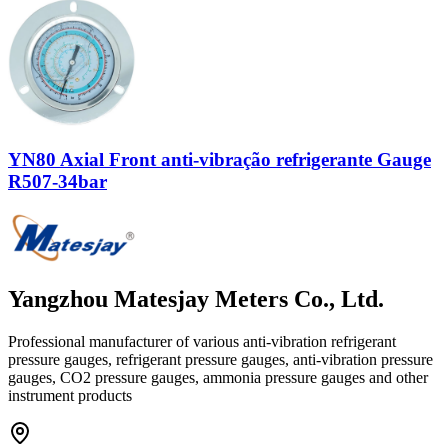
YN80 Axial Front anti-vibração refrigerante Gauge
R507-34bar
Yangzhou Matesjay Meters Co., Ltd.
Professional manufacturer of various anti-vibration refrigerant
pressure gauges, refrigerant pressure gauges, anti-vibration pressure
gauges, CO2 pressure gauges, ammonia pressure gauges and other
instrument products