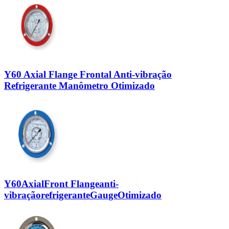
Y60 Axial Flange Frontal Anti-vibração
Refrigerante Manômetro Otimizado
Y60AxialFront Flangeanti-
vibraçãorefrigeranteGaugeOtimizado