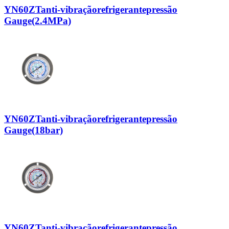
YN60ZTanti-vibraçãorefrigerantepressão
Gauge(2.4MPa)
YN60ZTanti-vibraçãorefrigerantepressão
Gauge(18bar)
YN60ZTanti-vibraçãorefrigerantepressão